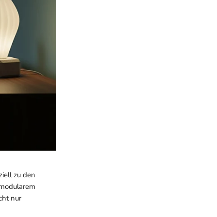
ziell zu den
s modularem
cht nur