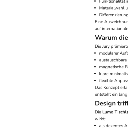
Funktionalität 
Materialwahl u
Differenzierun
Eine Auszeichnun
auf international
Warum die
Die Jury prämier
modularer Auf
austauschbare
magnetische B
klare minimali
flexible Anpas
Das Konzept erla
entsteht ein lang
Design trif
Die
Lumo Tisch
wirkt:
als dezentes A