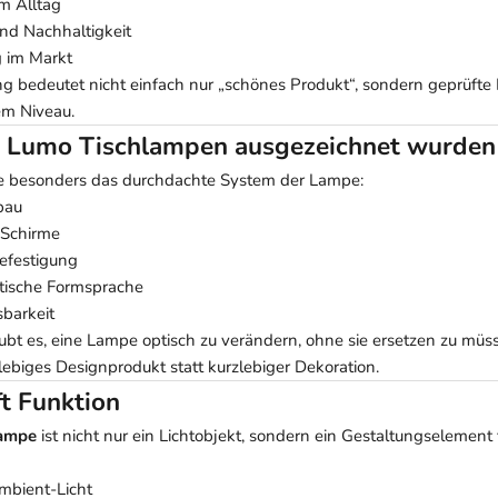
im Alltag
nd Nachhaltigkeit
g im Markt
g bedeutet nicht einfach nur „schönes Produkt“, sondern geprüfte 
em Niveau.
 Lumo Tischlampen ausgezeichnet wurden
te besonders das durchdachte System der Lampe:
bau
 Schirme
efestigung
stische Formsprache
sbarkeit
ubt es, eine Lampe optisch zu verändern, ohne sie ersetzen zu müs
lebiges Designprodukt statt kurzlebiger Dekoration.
ft Funktion
lampe
ist nicht nur ein Lichtobjekt, sondern ein Gestaltungselement
mbient-Licht