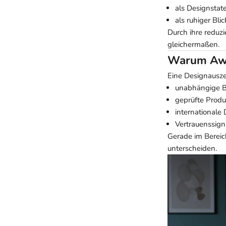
als Designstat
als ruhiger Bl
Durch ihre reduzi
gleichermaßen.
Warum Awar
Eine Designauszei
unabhängige B
geprüfte Produ
international
Vertrauenssign
Gerade im Berei
unterscheiden.