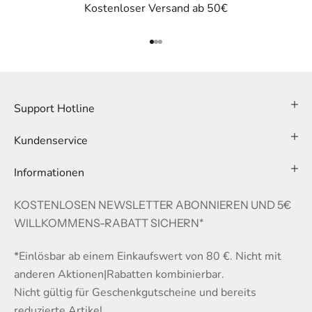
Kostenloser Versand ab 50€
Gehe zu Element 1
Gehe zu Element 2
Gehe zu Element 3
Support Hotline
Kundenservice
Informationen
KOSTENLOSEN NEWSLETTER ABONNIEREN UND
5€
WILLKOMMENS-RABATT
SICHERN*
*Einlösbar ab einem Einkaufswert von 80 €. Nicht mit
anderen Aktionen|Rabatten kombinierbar.
Nicht gültig für Geschenkgutscheine und bereits
reduzierte Artikel.