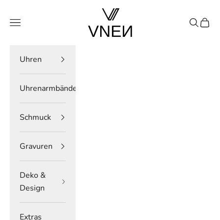
Zum Inhalt springen
VNEN®
Menü
Suchen
Ware
Uhren
Uhrenarmbänder
Schmuck
Gravuren
Deko &
Design
Extras