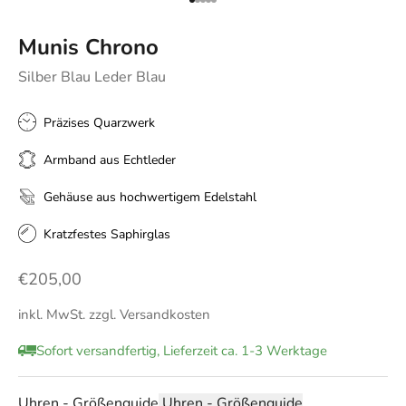
Gehe zu Element 1
Gehe zu Element 2
Gehe zu Element 3
Gehe zu Element 4
Gehe zu Element 5
Munis Chrono
Silber Blau Leder Blau
Präzises Quarzwerk
Armband aus Echtleder
Gehäuse aus hochwertigem Edelstahl
Kratzfestes Saphirglas
Angebot
€205,00
inkl. MwSt. zzgl.
Versandkosten
Sofort versandfertig, Lieferzeit ca. 1-3 Werktage
Uhren - Größenguide
Uhren - Größenguide